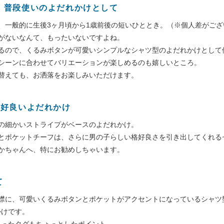
、普段使いのよだれかけとして
、一般的に生後3ヶ月頃から1歳前後の短いひととき。（※個人差がござ
がないなんて、もったいないですよね。
るので、くるみボタンが可愛いシンプルなシャツ型のよだれかけとして
シーンに合わせてバリエーションが楽しめるのも嬉しいところ。
替えても、お洒落をお楽しみいただけます。
格好良いよだれかけ
の細かいストライプがベースのよだれかけ。
とポケットチーフは、さらに男の子らしい格好良さを引き出してくれる
かちゃんへ、特にお勧めしちゃいます。
て
襟に、可愛いくるみボタンとポケットがアクセントになっているシャツ
かけです。