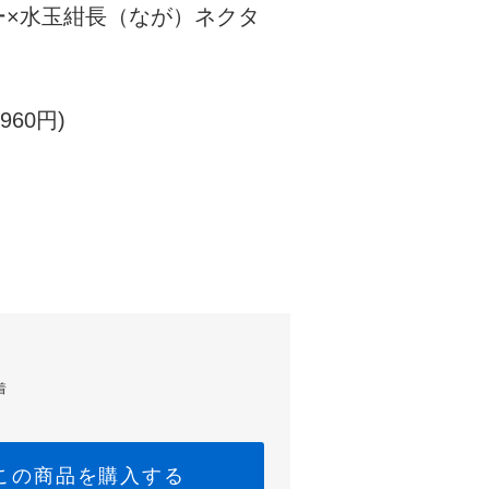
ー×水玉紺長（なが）ネクタ
960円)
着
この商品を購入する