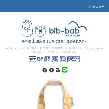
メニュー
ちびちゃんトート 象（黄色）【1650円→50%OFF】
｜日本製のよだれかけ｜あかちゃん
のおめかし・よだれっ子・出産祝い等に