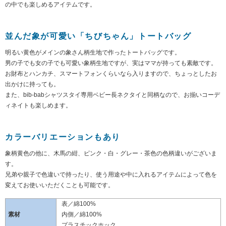
の中でも楽しめるアイテムです。
並んだ象が可愛い「ちびちゃん」トートバッグ
明るい黄色がメインの象さん柄生地で作ったトートバッグです。
男の子でも女の子でも可愛い象柄生地ですが、実はママが持っても素敵です。
お財布とハンカチ、スマートフォンくらいなら入りますので、ちょっとしたお
出かけに持っても。
また、bib-babシャツスタイ専用ベビー長ネクタイと同柄なので、お揃いコーデ
ィネイトも楽しめます。
カラーバリエーションもあり
象柄黄色の他に、木馬の紺、ピンク・白・グレー・茶色の色柄違いがございま
す。
兄弟や親子で色違いで持ったり、使う用途や中に入れるアイテムによって色を
変えてお使いいただくことも可能です。
表／綿100%
素材
内側／綿100%
プラスチックホック