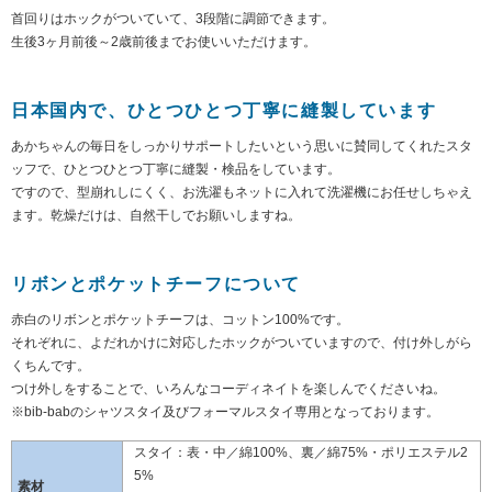
首回りはホックがついていて、3段階に調節できます。
生後3ヶ月前後～2歳前後までお使いいただけます。
日本国内で、ひとつひとつ丁寧に縫製しています
あかちゃんの毎日をしっかりサポートしたいという思いに賛同してくれたスタ
ッフで、ひとつひとつ丁寧に縫製・検品をしています。
ですので、型崩れしにくく、お洗濯もネットに入れて洗濯機にお任せしちゃえ
ます。乾燥だけは、自然干しでお願いしますね。
リボンとポケットチーフについて
赤白のリボンとポケットチーフは、コットン100%です。
それぞれに、よだれかけに対応したホックがついていますので、付け外しがら
くちんです。
つけ外しをすることで、いろんなコーディネイトを楽しんでくださいね。
※bib-babのシャツスタイ及びフォーマルスタイ専用となっております。
スタイ：表・中／綿100%、裏／綿75%・ポリエステル2
5%
素材