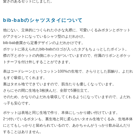
愛さのあるセットにしました。
bib-babのシャツスタイについて
他にない、立体的につくられた小さな丸襟に、可愛いくるみボタンとポケット
がアクセントになっているシャツ型のよだれかけ。
bib-bab創業から定番デザインのよだれかけです。
ポケットに添えられたbib-babのロゴが入ったタグもちょっとしたポイント。
襟の下とポケットの内側にホックがついていますので、付属のリボンとポケッ
トチーフを付け外しすることができます。
表はコードレーンというコットン100%の生地で、さらりとした肌触り。よだれ
もすぐ吸収してくれます。
裏はタオル地でできていますので、肌当たりも優しくなっています。
さらにその間に生地を3枚挟んだ、全部で5層仕立て。
そのため、かなりのよだれを吸収してくれるようになっていますので、よだれ
っ子も安心です。
ポケットは表地と同じ生地で作り、本体にしっかり縫い付けています。
2つ付いているボタンも、裏生地と同じ柔らかいタオル生地でくるみ、生地本体
にとてもしっかりと留められているので、あかちゃんがうっかり飲み込んだり
することはありません。