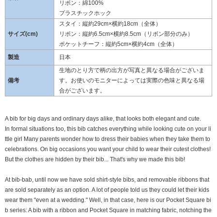
リボン：綿100%
プラスチックホック
スタイ：縦約29cm×横約18cm（全体）
サイズ(cm)
リボン：縦約6.5cm×横約8.5cm（リボン部分のみ）
ポケットチーフ：縦約5cm×横約4cm（全体）
製造
日本
生地のとり方で柄の出方が写真と異なる場合がございま
備考
す。お使いのモニターによっては実際の色味と異なる場
合がございます。
A bib for big days and ordinary days alike, that looks both elegant and cute.
In formal situations too, this bib catches everything while looking cute on your li
ttle girl Many parents wonder how to dress their babies when they take them to
celebrations. On big occasions you want your child to wear their cutest clothes!
But the clothes are hidden by their bib... That's why we made this bib!
At bib-bab, until now we have sold shirt-style bibs, and removable ribbons that
are sold separately as an option. A lot of people told us they could let their kids
wear them "even at a wedding." Well, in that case, here is our Pocket Square bi
b series: A bib with a ribbon and Pocket Square in matching fabric, notching the