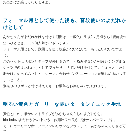
お出かけが楽しくなりますよ。
フォーマル用として使った後も、普段使いのよだれか
けとして
あかちゃんがよだれかけを付ける期間は、一般的に生後3ヶ月頃から1歳前後の
短いひととき。（※個人差がございます）
フォーマル用として、数回しか使う機会がないなんて、もったいないですよ
ね。
このセットはリボンとチーフが外せるので、くるみボタンが可愛いシンプルな
シャツ型のよだれかけとして使ったり、リボンだけを付けて、ちょっとしたお
出かけに使ってみたりと、シーンに合わせてバリエーションが楽しめるのも嬉
しいところ。
別売りのリボンと付け替えても、お洒落をお楽しみいただけます。
明るい黄色とガーリーな赤いタータンチェック生地
黄色と白の、細かいストライプがあかちゃんらしいよだれかけ。
bib-babのよだれかけの中でも、お顔映りの良さではナンバーワンです。
そこにガーリーな赤白タータンのリボンをプラスして、あかちゃんらしさと可