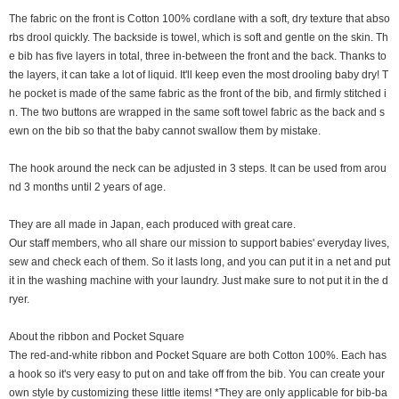
The fabric on the front is Cotton 100% cordlane with a soft, dry texture that abso
rbs drool quickly. The backside is towel, which is soft and gentle on the skin. Th
e bib has five layers in total, three in-between the front and the back. Thanks to
the layers, it can take a lot of liquid. It'll keep even the most drooling baby dry! T
he pocket is made of the same fabric as the front of the bib, and firmly stitched i
n. The two buttons are wrapped in the same soft towel fabric as the back and s
ewn on the bib so that the baby cannot swallow them by mistake.
The hook around the neck can be adjusted in 3 steps. It can be used from arou
nd 3 months until 2 years of age.
They are all made in Japan, each produced with great care.
Our staff members, who all share our mission to support babies' everyday lives,
sew and check each of them. So it lasts long, and you can put it in a net and put
it in the washing machine with your laundry. Just make sure to not put it in the d
ryer.
About the ribbon and Pocket Square
The red-and-white ribbon and Pocket Square are both Cotton 100%. Each has
a hook so it's very easy to put on and take off from the bib. You can create your
own style by customizing these little items! *They are only applicable for bib-ba