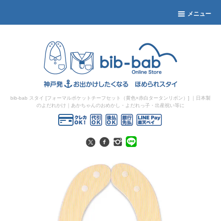
メニュー
bib-bab スタイ [フォーマルポケットチーフセット（黄色×赤白タータンリボン）]
｜日本製
のよだれかけ｜あかちゃんのおめかし・よだれっ子・出産祝い等に