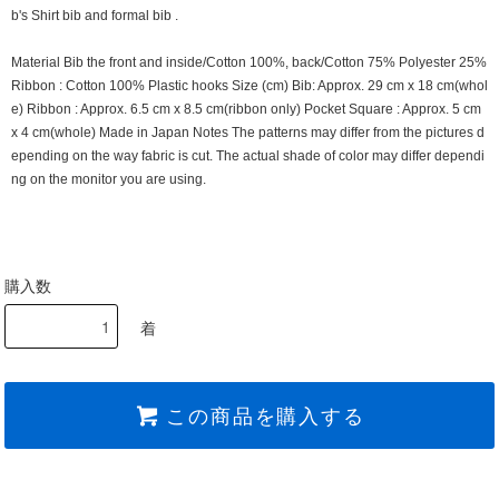
b's Shirt bib and formal bib .
Material Bib the front and inside/Cotton 100%, back/Cotton 75% Polyester 25%
Ribbon : Cotton 100% Plastic hooks Size (cm) Bib: Approx. 29 cm x 18 cm(whol
e) Ribbon : Approx. 6.5 cm x 8.5 cm(ribbon only) Pocket Square : Approx. 5 cm
x 4 cm(whole) Made in Japan Notes The patterns may differ from the pictures d
epending on the way fabric is cut. The actual shade of color may differ dependi
ng on the monitor you are using.
購入数
着
この商品を購入する