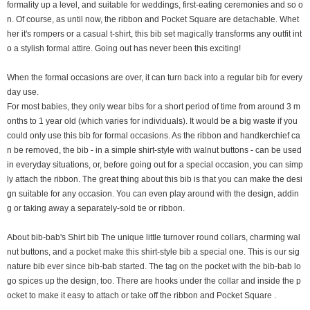
formality up a level, and suitable for weddings, first-eating ceremonies and so o
n. Of course, as until now, the ribbon and Pocket Square are detachable. Whet
her it's rompers or a casual t-shirt, this bib set magically transforms any outfit int
o a stylish formal attire. Going out has never been this exciting!
When the formal occasions are over, it can turn back into a regular bib for every
day use.
For most babies, they only wear bibs for a short period of time from around 3 m
onths to 1 year old (which varies for individuals). It would be a big waste if you
could only use this bib for formal occasions. As the ribbon and handkerchief ca
n be removed, the bib - in a simple shirt-style with walnut buttons - can be used
in everyday situations, or, before going out for a special occasion, you can simp
ly attach the ribbon. The great thing about this bib is that you can make the desi
gn suitable for any occasion. You can even play around with the design, addin
g or taking away a separately-sold tie or ribbon.
About bib-bab's Shirt bib The unique little turnover round collars, charming wal
nut buttons, and a pocket make this shirt-style bib a special one. This is our sig
nature bib ever since bib-bab started. The tag on the pocket with the bib-bab lo
go spices up the design, too. There are hooks under the collar and inside the p
ocket to make it easy to attach or take off the ribbon and Pocket Square .