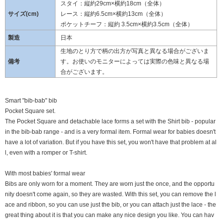
スタイ：縦約29cm×横約18cm（全体）
サイズ(cm)
レース：縦約6.5cm×横約13cm（全体）
ポケットチーフ：縦約 3.5cm×横約3.5cm（全体）
製造
日本
生地のとり方で柄の出方が写真と異なる場合がございま
備考
す。お使いのモニターによっては実際の色味と異なる場
合がございます。
Smart "bib-bab" bib
Pocket Square set.
The Pocket Square and detachable lace forms a set with the Shirt bib - popular
in the bib-bab range - and is a very formal item. Formal wear for babies doesn't
have a lot of variation. But if you have this set, you won't have that problem at al
l, even with a romper or T-shirt.
With most babies' formal wear
Bibs are only worn for a moment. They are worn just the once, and the opportu
nity doesn't come again, so they are wasted. With this set, you can remove the l
ace and ribbon, so you can use just the bib, or you can attach just the lace - the
great thing about it is that you can make any nice design you like. You can hav