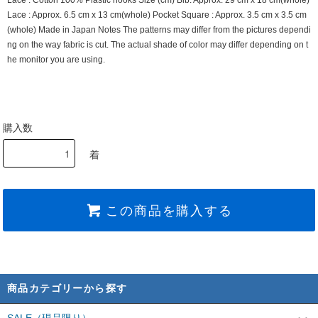
Lace : Cotton 100% Plastic hooks Size (cm) Bib: Approx. 29 cm x 18 cm(whole)
Lace : Approx. 6.5 cm x 13 cm(whole) Pocket Square : Approx. 3.5 cm x 3.5 cm
(whole) Made in Japan Notes The patterns may differ from the pictures dependi
ng on the way fabric is cut. The actual shade of color may differ depending on t
he monitor you are using.
購入数
着
この商品を購入する
商品カテゴリーから探す