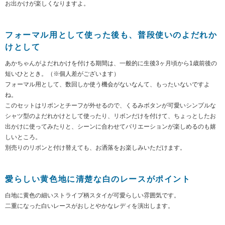
お出かけが楽しくなりますよ。
フォーマル用として使った後も、普段使いのよだれか
けとして
あかちゃんがよだれかけを付ける期間は、一般的に生後3ヶ月頃から1歳前後の
短いひととき。（※個人差がございます）
フォーマル用として、数回しか使う機会がないなんて、もったいないですよ
ね。
このセットはリボンとチーフが外せるので、くるみボタンが可愛いシンプルな
シャツ型のよだれかけとして使ったり、リボンだけを付けて、ちょっとしたお
出かけに使ってみたりと、シーンに合わせてバリエーションが楽しめるのも嬉
しいところ。
別売りのリボンと付け替えても、お洒落をお楽しみいただけます。
愛らしい黄色地に清楚な白のレースがポイント
白地に黄色の細いストライプ柄スタイが可愛らしい雰囲気です。
二重になった白いレースがおしとやかなレディを演出します。