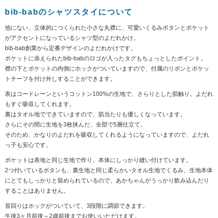
bib-babのシャツスタイについて
他にない、立体的につくられた小さな丸襟に、可愛いくるみボタンとポケット
がアクセントになっているシャツ型のよだれかけ。
bib-bab創業から定番デザインのよだれかけです。
ポケットに添えられたbib-babのロゴが入ったタグもちょっとしたポイント。
襟の下とポケットの内側にホックがついていますので、付属のリボンとポケッ
トチーフを付け外しすることができます。
表はコードレーンというコットン100%の生地で、さらりとした肌触り。よだれ
もすぐ吸収してくれます。
裏はタオル地でできていますので、肌当たりも優しくなっています。
さらにその間に生地を3枚挟んだ、全部で5層仕立て。
そのため、かなりのよだれを吸収してくれるようになっていますので、よだれ
っ子も安心です。
ポケットは表地と同じ生地で作り、本体にしっかり縫い付けています。
2つ付いているボタンも、裏生地と同じ柔らかいタオル生地でくるみ、生地本体
にとてもしっかりと留められているので、あかちゃんがうっかり飲み込んだり
することはありません。
首回りはホックがついていて、3段階に調節できます。
生後3ヶ月前後～2歳前後までお使いいただけます。