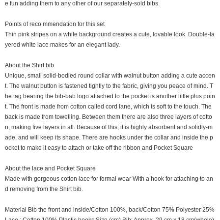
e fun adding them to any other of our separately-sold bibs.
Points of reco mmendation for this set
Thin pink stripes on a white background creates a cute, lovable look. Double-la
yered white lace makes for an elegant lady.
About the Shirt bib
Unique, small solid-bodied round collar with walnut button adding a cute accen
t. The walnut button is fastened tightly to the fabric, giving you peace of mind. T
he tag bearing the bib-bab logo attached to the pocket is another little plus poin
t. The front is made from cotton called cord lane, which is soft to the touch. The
back is made from towelling. Between them there are also three layers of cotto
n, making five layers in all. Because of this, it is highly absorbent and solidly-m
ade, and will keep its shape. There are hooks under the collar and inside the p
ocket to make it easy to attach or take off the ribbon and Pocket Square
About the lace and Pocket Square
Made with gorgeous cotton lace for formal wear With a hook for attaching to an
d removing from the Shirt bib.
Material Bib the front and inside/Cotton 100%, back/Cotton 75% Polyester 25%