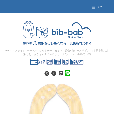
メニュー
bib-bab スタイ [フォーマルポケットチーフセット（黄色×白レースリボン）]
｜日本製のよ
だれかけ｜あかちゃんのおめかし・よだれっ子・出産祝い等に